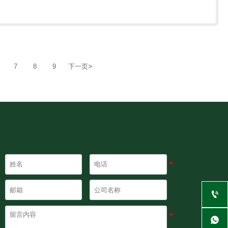
>
7
8
9
下一页

